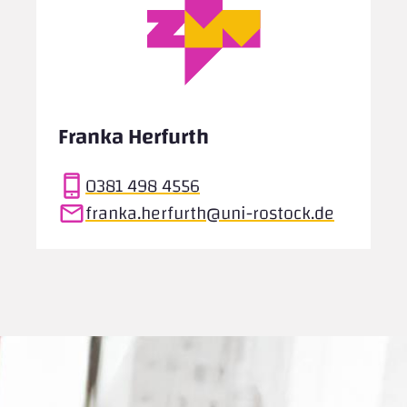
Franka Herfurth
0381 498 4556
franka.herfurth@uni-rostock.de