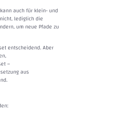
 kann auch für klein- und
cht, lediglich die
ändern, um neue Pfade zu
set entscheidend. Aber
en,
set –
nsetzung aus
ind.
den: