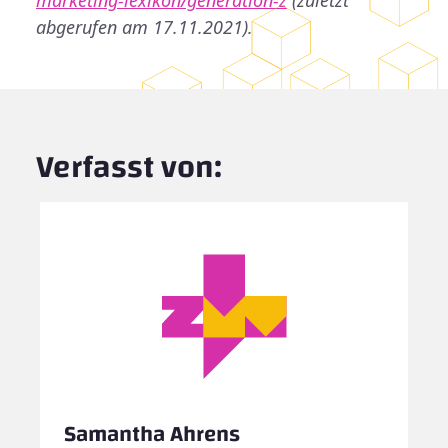
marketing-lexikon/generation-z
(zuletzt
abgerufen am 17.11.2021).
Verfasst von:
Samantha Ahrens