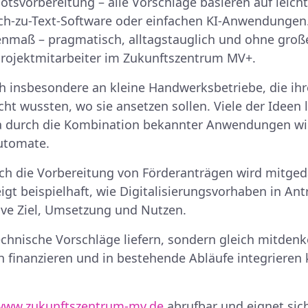
otsvorbereitung – alle Vorschläge basieren auf leich
h-zu-Text-Software oder einfachen KI-Anwendungen
enmaß – pragmatisch, alltagstauglich und ohne große 
, Projektmitarbeiter im Zukunftszentrum MV+.
ch insbesondere an kleine Handwerksbetriebe, die ihr
ht wussten, wo sie ansetzen sollen. Viele der Ideen 
wa durch die Kombination bekannter Anwendungen w
utomate.
ch die Vorbereitung von Förderanträgen wird mitged
gt beispielhaft, wie Digitalisierungsvorhaben in An
ive Ziel, Umsetzung und Nutzen.
technische Vorschläge liefern, sondern gleich mitde
ch finanzieren und in bestehende Abläufe integrieren 
www.zukunftszentrum-mv.de
abrufbar und eignet sic