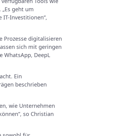
t verfügbaren Tools wie
. „Es geht um
IT-Investitionen“,
e Prozesse digitalisieren
lassen sich mit geringen
ie WhatsApp, DeepL
acht. Ein
trägen beschrieben
nken, wie Unternehmen
können“, so Christian
h sowohl für