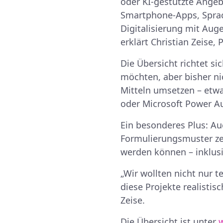
oder KI-gestützte Angeb
Smartphone-Apps, Sprac
Digitalisierung mit Aug
erklärt Christian Zeise
Die Übersicht richtet si
möchten, aber bisher nic
Mitteln umsetzen – et
oder Microsoft Power A
Ein besonderes Plus: Au
Formulierungsmuster zei
werden können – inklus
„Wir wollten nicht nur 
diese Projekte realistis
Zeise.
Die Übersicht ist unter