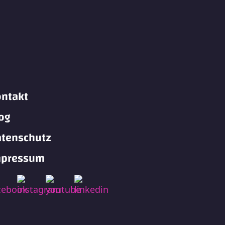
ntakt
og
tenschutz
mpressum