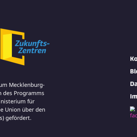
Ko
Bl
Da
rum Mecklenburg-
n des Programms
I
nisterium für
he Union über den
s) gefördert.