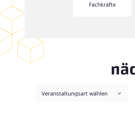
Fachkräfte
näc